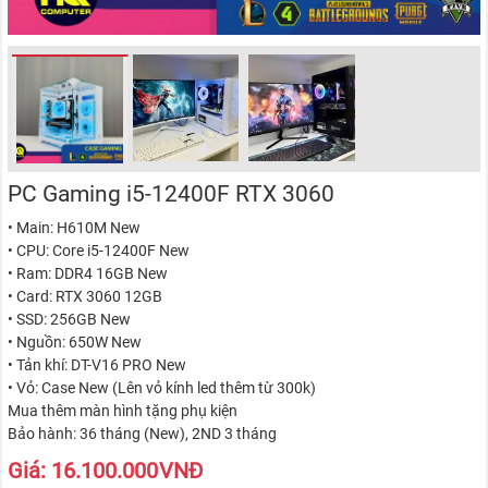
PC Gaming i5-12400F RTX 3060
• Main: H610M New
• CPU: Core i5-12400F New
• Ram: DDR4 16GB New
• Card: RTX 3060 12GB
• SSD: 256GB New
• Nguồn: 650W New
• Tản khí: DT-V16 PRO New
• Vỏ: Case New (Lên vỏ kính led thêm từ 300k)
Mua thêm màn hình tặng phụ kiện
Bảo hành: 36 tháng (New), 2ND 3 tháng
Giá:
16.100.000
VNĐ