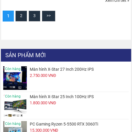
Xem chi tiết »
2
3
>>
1
SẢN PHẨM MỚI
Còn hàng
Màn hình X-Star 27 Inch 200Hz IPS
2.750.000
VNĐ
Còn hàng
Màn hình X-Star 25 Inch 100Hz IPS
1.800.000
VNĐ
Còn hàng
PC Gaming Ryzen 5-5500 RTX 3060Ti
15.300.000
VNĐ