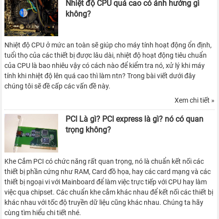
Nhiệt độ CPU quá cao có ảnh hưởng gì
không?
Nhiệt độ CPU ở mức an toàn sẽ giúp cho máy tính hoạt động ổn định,
tuổi thọ của các thiết bị được lâu dài, nhiệt độ hoạt động tiêu chuẩn
của CPU là bao nhiêu vậy có cách nào để kiểm tra nó, xử lý khi máy
tính khi nhiệt độ lên quá cao thì làm ntn? Trong bài viết dưới đây
chúng tôi sẽ đề cấp các vấn đề này.
Xem chi tiết »
PCI Là gì? PCI express là gì? nó có quan
trọng không?
Khe Cắm PCI có chức năng rất quan trọng, nó là chuẩn kết nối các
thiết bị phần cứng như RAM, Card đồ họa, hay các card mạng và các
thiết bị ngoại vi với Mainboard để làm việc trực tiếp với CPU hay làm
việc qua chipset. Các chuẩn khe cắm khác nhau để kết nối các thiết bị
khác nhau với tốc độ truyền dữ liệu cũng khác nhau. Chúng ta hãy
cùng tìm hiểu chi tiết nhé.