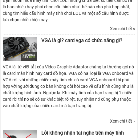
Bạn muốn mua máy tính chơi LOL nhưng chưa biết số tiền cần bỏ ra
là bao nhiêu hay phải chọn cấu hình như thế nào cho phù hợp nhất,
cùng tìm hiểu cấu hình máy tính chơi LOL và một số cấu hình được
lựa chọn nhiều hiện nay.
Xem chi tiết »
VGA là gì? card vga có chức năng gì?
VGA là từ viết tắt của Video Graphic Adaptor chúng ta thường gọi nó
là card màn hình hay card đồ họa. VGA có hai loại là VGA onboard và
VGA rời. với những chiếc máy tính chỉ có card VGA onboard thì phù
hợp với người dùng cơ bản không đòi hỏi cao về cấu hình cũng như là
chất lượng hình ảnh. Ngược lại Khi máy tính của bạn trang bị 1 chiếc
card rời thì nó sẽ có sự khác biệt rõ rệt, tuy nhiên nó cũng phụ thuộc
vào chất lượng của chiếc card mà bạn trang bị.
Xem chi tiết »
Lỗi không nhận tai nghe trên máy tính