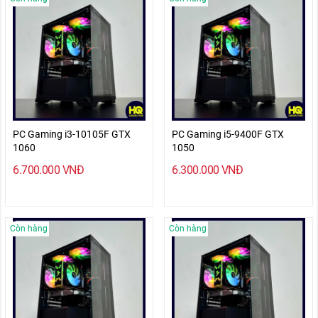
PC Gaming i3-10105F GTX
PC Gaming i5-9400F GTX
1060
1050
6.700.000
VNĐ
6.300.000
VNĐ
Còn hàng
Còn hàng