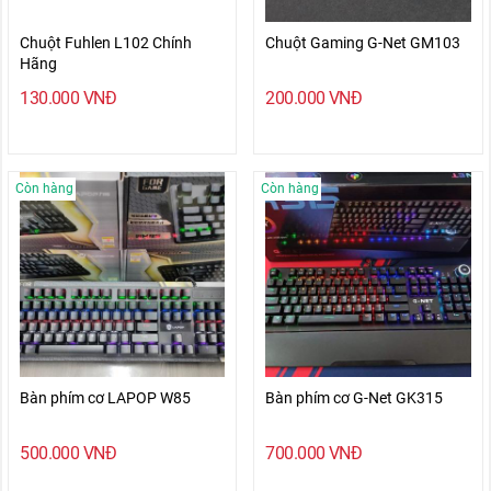
Chuột Fuhlen L102 Chính
Chuột Gaming G-Net GM103
Hãng
130.000
VNĐ
200.000
VNĐ
Còn hàng
Còn hàng
Bàn phím cơ LAPOP W85
Bàn phím cơ G-Net GK315
500.000
VNĐ
700.000
VNĐ