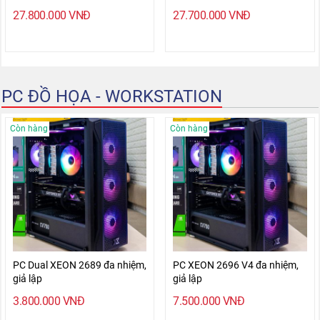
27.800.000
VNĐ
27.700.000
VNĐ
PC ĐỒ HỌA - WORKSTATION
Còn hàng
Còn hàng
PC Dual XEON 2689 đa nhiệm,
PC XEON 2696 V4 đa nhiệm,
giả lập
giả lập
3.800.000
VNĐ
7.500.000
VNĐ