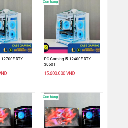
Còn hàng
7-12700F RTX
PC Gaming i5-12400F RTX
3060Ti
VNĐ
15.600.000
VNĐ
Còn hàng