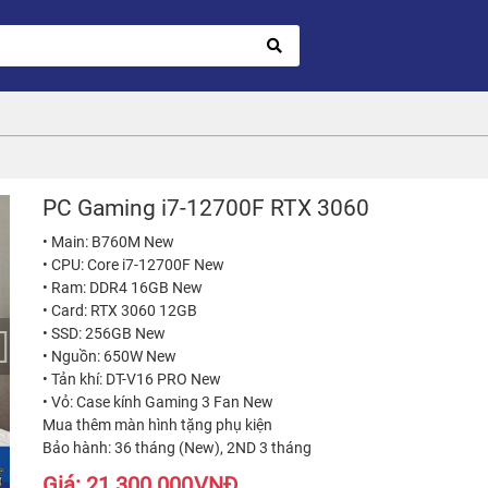
PC Gaming i7-12700F RTX 3060
• Main: B760M New
• CPU: Core i7-12700F New
• Ram: DDR4 16GB New
• Card: RTX 3060 12GB
• SSD: 256GB New
• Nguồn: 650W New
• Tản khí: DT-V16 PRO New
• Vỏ: Case kính Gaming 3 Fan New
Mua thêm màn hình tặng phụ kiện
Bảo hành: 36 tháng (New), 2ND 3 tháng
Giá:
21.300.000
VNĐ