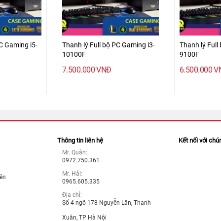
PC Gaming i5-
Thanh lý Full bộ PC Gaming i3-
Thanh lý Full
10100F
9100F
7.500.000
VNĐ
6.500.000
V
Thông tin liên hệ
Kết nối với chú
Mr. Quân:
0972.750.361
Mr. Hải:
iên
0965.605.335
Địa chỉ:
Số 4 ngõ 178 Nguyễn Lân, Thanh
Xuân, TP Hà Nội