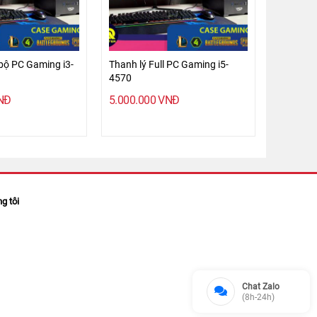
 bộ PC Gaming i3-
Thanh lý Full PC Gaming i5-
4570
NĐ
5.000.000
VNĐ
ng tôi
Chat Zalo
(8h-24h)