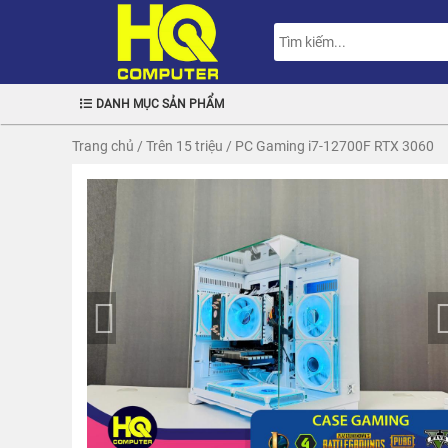
DANH MỤC SẢN PHẨM
Trang chủ
/
Trên 15 triệu
/
PC Gaming i7-12700F RTX 3060