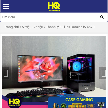
Trang chủ
/
5 triệu - 7 triệu
/
Thanh lý Full PC Gaming i5-4570