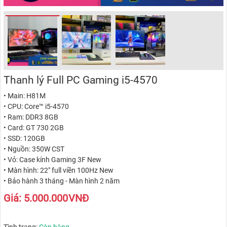
Thanh lý Full PC Gaming i5-4570
• Main: H81M
• CPU: Core™ i5-4570
• Ram: DDR3 8GB
• Card: GT 730 2GB
• SSD: 120GB
• Nguồn: 350W CST
• Vỏ: Case kính Gaming 3F New
• Màn hình: 22" full viền 100Hz New
• Bảo hành 3 tháng - Màn hình 2 năm
Giá:
5.000.000
VNĐ
Tình trạng:
Còn hàng