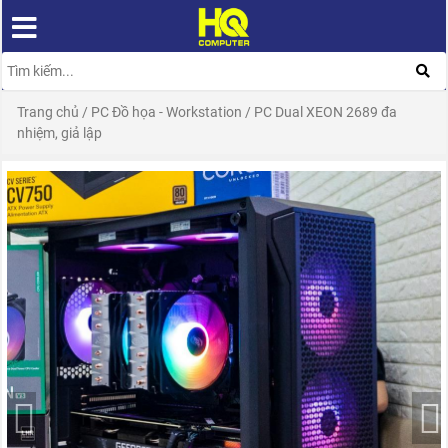
Trang chủ
/
PC Đồ họa - Workstation
/
PC Dual XEON 2689 đa
nhiệm, giả lập