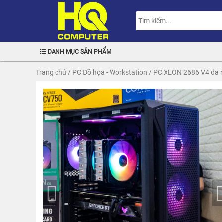
DANH MỤC SẢN PHẨM
Trang chủ
/
PC Đồ họa - Workstation
/
PC XEON 2686 V4 đa n