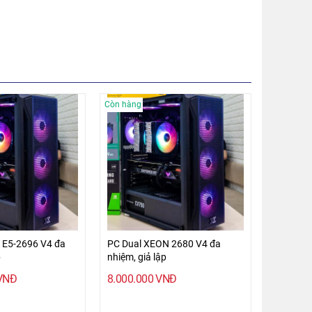
Còn hàng
 E5-2696 V4 đa
PC Dual XEON 2680 V4 đa
p
nhiệm, giả lập
VNĐ
8.000.000
VNĐ