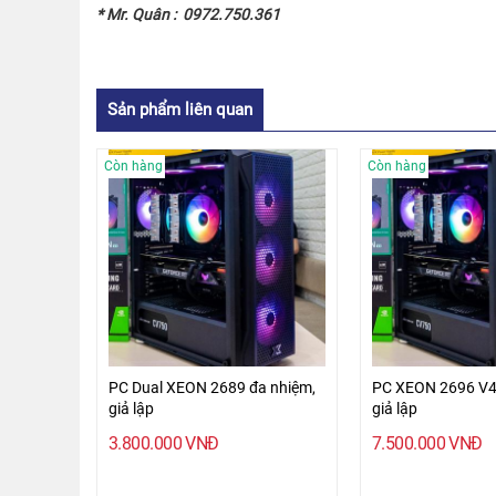
* Mr. Quân : 0972.750.361
Sản phẩm liên quan
Còn hàng
Còn hàng
PC Dual XEON 2689 đa nhiệm,
PC XEON 2696 V4
giả lập
giả lập
3.800.000
VNĐ
7.500.000
VNĐ