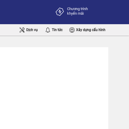
Chương trình
khyến mãi
Dịch vụ
Tin tức
Xây dựng cấu hình