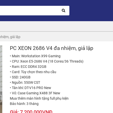
hiệm, giả lập
PC XEON 2686 V4 đa nhiệm, giả lập
• Main: Workstation X99 Gaming
• CPU: Xeon E5-2686 V4 (18 Cores/36 Threads)
• Ram: ECC DDR4 32GB
• Card: Tùy chọn theo nhu cầu
• SSD: 240GB
• Nguồn: 550W CST
• Tản khí: DT-V16 PRO New
• Vỏ: Case Gaming X488 3F New
Mua thêm màn hình tặng full phụ kiện
Bảo hành: 3 tháng
Giá:
7.200.000
VNĐ