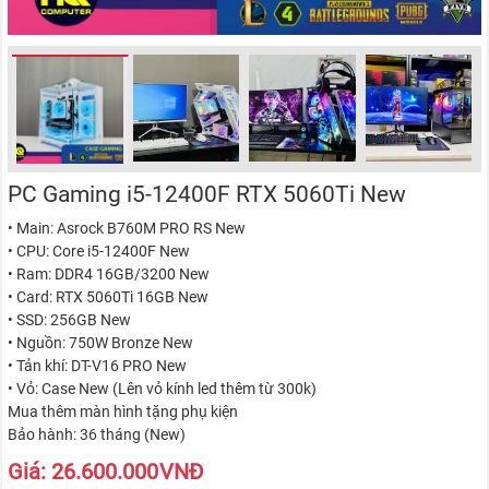
PC Gaming i5-12400F RTX 5060Ti New
• Main: Asrock B760M PRO RS New
• CPU: Core i5-12400F New
• Ram: DDR4 16GB/3200 New
• Card: RTX 5060Ti 16GB New
• SSD: 256GB New
• Nguồn: 750W Bronze New
• Tản khí: DT-V16 PRO New
• Vỏ: Case New (Lên vỏ kính led thêm từ 300k)
Mua thêm màn hình tặng phụ kiện
Bảo hành: 36 tháng (New)
Giá:
26.600.000
VNĐ