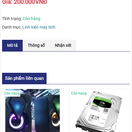
Giá:
200.000
VNĐ
Tình trạng:
Còn hàng
Danh mục:
Linh kiện máy tính
Mô tả
Thông số
Nhận xét
Sản phẩm liên quan
Còn hàng
Còn hàng